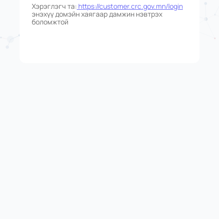
Хэрэглэгч та:
https://customer.crc.gov.mn/login
энэхүү домэйн хаягаар дамжин нэвтрэх
боломжтой